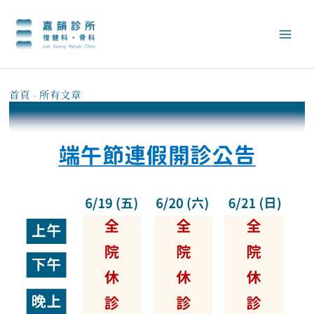
跳
至
主
要
內
容
首頁
-
所有文章