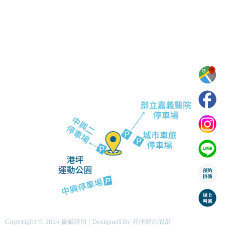
電話：05-233-1236
信箱：justswing2024@gmail.com
地址：嘉義市西區中興路416號
F
I
L
P
a
n
i
e
c
s
n
o
e
t
e
p
b
a
l
o
g
e
o
r
-
k
a
a
m
r
r
o
w
s
Copyright © 2024 嘉韻診所 | Designed By
非序網站設計