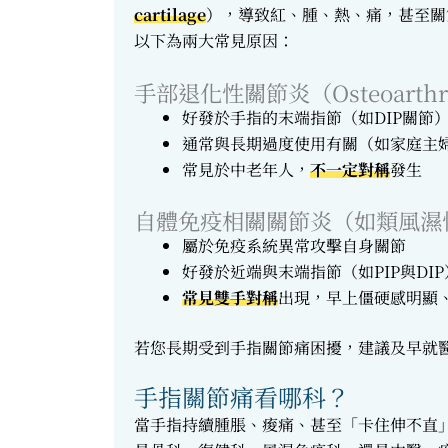
cartilage
），導致紅、腫、熱、痛，甚至關
以下為兩大常見原因：
手部退化性關節炎（Osteoarthri
好發於手指的末端指節（如DIP關節
通常與長期過度使用有關（如家庭主
常見於中老年人，
不一定對稱
發生
自體免疫相關關節炎（如類風濕性關節炎 
屬於免疫系統異常攻擊自身關節
好發於近端與末端指節（如PIP與DIP
常見雙手對稱
出現，早上僵硬感明顯、
若您長期受到手指關節痛困擾，建議及早就
手指關節痛看哪科？
當手指持續腫脹、痠痛、甚至「卡住伸不直