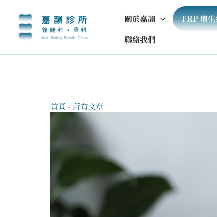
跳
至
關於嘉韻
PRP 增
主
聯絡我們
要
內
容
首頁
-
所有文章