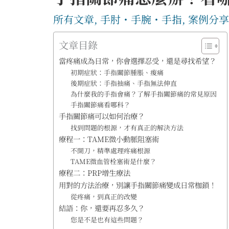
所有文章
,
手肘・手腕・手指
,
案例分享
文章目錄
當疼痛成為日常，你會選擇忍受，還是尋找希望？
初期症狀：手指關節腫脹、痠痛
後期症狀：手指抽痛、手指無法伸直
為什麼我的手指會痛？了解手指關節痛的常見原因
手指關節痛看哪科？
手指關節痛可以如何治療？
找到問題的根源，才有真正的解決方法
療程一：TAME微小動脈阻塞術
不開刀，精準處理疼痛根源
TAME微血管栓塞術是什麼？
療程二：PRP增生療法
用對的方法治療，別讓手指關節痛變成日常枷鎖！
從疼痛，到真正的改變
結語：你，還要再忍多久？
您是不是也有這些問題？