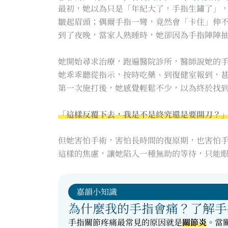
最初，她以為只是「年紀大了，手指生鏽了」
皺起眉頭；偶爾手指一彎，竟然會「卡住」伸
到了夜晚，當家人熟睡時，她卻因為手指陣陣
她開始尋求治療，跑遍醫院診所，醫師說她的
她乖乖聽從指示，按時吃藥、到復健室報到，
第一次施打後，她感覺輕鬆不少，以為終於找
「這樣反覆下去，我是不是終究還是要開刀？
但她害怕手術，害怕長時間的復原期，也害怕
這樣的焦慮，讓她陷入一種無助的等待，只能
嘉韻小知識
為什麼我的手指會痛？了解手
手指關節疼痛最常見的原因就是
關節炎
。當