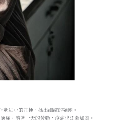
鬆捏起細小的花梗、揉出細緻的麵團。
、酸痛，隨著一天的勞動，疼痛也逐漸加劇。