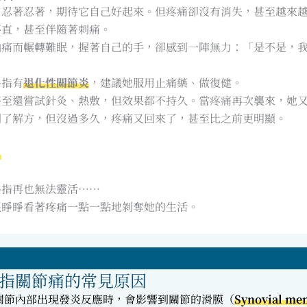
，忍著忍著，期待它自己好起來。但疼痛卻沒有消失，甚至越來
不直，甚至伴隨著刺痛。
抽痛而輾轉難眠，握著自己的手，卻感到一陣無力：「是不是，
手指有
退化性關節炎
，建議她服用止痛藥、做復健。
甚至還嘗試針灸、熱敷，但效果都不持久。當疼痛再次襲來，她
到了解方，但沒過多久，疼痛又回來了，甚至比之前更明顯。
」
手指再也無法靈活……
眼睜睜看著疼痛一點一點地剝奪她的生活。
指關節痛的常見原因
關節內部出現發炎反應時，會影響到關節的滑膜（
Synovial me