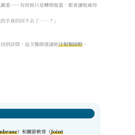
越嚴重——有時候只是轉開瓶蓋，都會讓她痛得
我的手真的回不去了……？」
又回到診間，這次醫師建議她
注射類固醇
。
mbrane
）和關節軟骨（
Joint