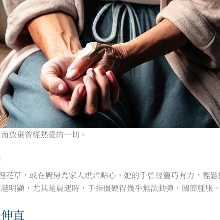
，而放棄曾經熱愛的一切。
痛
台整理花草，或在廚房為家人烘焙點心。她的手曾經靈巧有力，輕
來越明顯，尤其是晨起時，手指僵硬得幾乎無法動彈，關節腫脹
法伸直