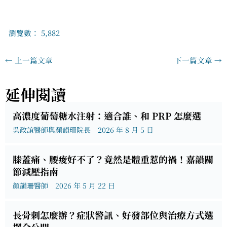
瀏覽數：
5,882
←
上一篇文章
下一篇文章
→
延伸閱讀
高濃度葡萄糖水注射：適合誰、和 PRP 怎麼選
吳政誼醫師與顏韻珊院長
2026 年 8 月 5 日
膝蓋痛、腰痠好不了？竟然是體重惹的禍！嘉韻關
節減壓指南
顏韻珊醫師
2026 年 5 月 22 日
長骨刺怎麼辦？症狀警訊、好發部位與治療方式選