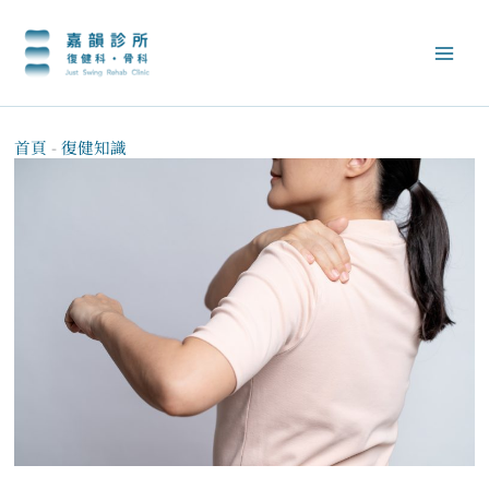
跳
至
主
要
內
容
首頁
-
復健知識