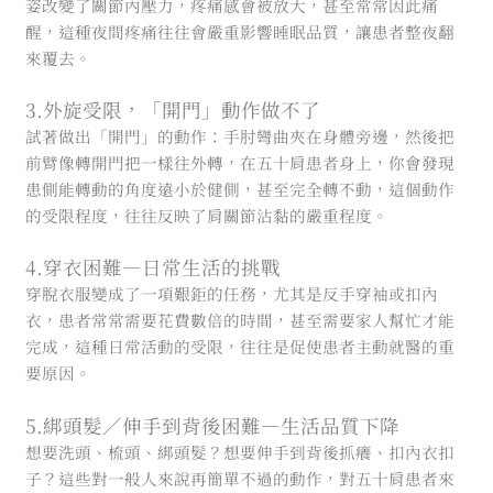
姿改變了關節內壓力，疼痛感會被放大，甚至常常因此痛
醒，這種夜間疼痛往往會嚴重影響睡眠品質，讓患者整夜翻
來覆去。
3.外旋受限，「開門」動作做不了
試著做出「開門」的動作：手肘彎曲夾在身體旁邊，然後把
前臂像轉開門把一樣往外轉，在五十肩患者身上，你會發現
患側能轉動的角度遠小於健側，甚至完全轉不動，這個動作
的受限程度，往往反映了肩關節沾黏的嚴重程度。
4.穿衣困難—日常生活的挑戰
穿脫衣服變成了一項艱鉅的任務，尤其是反手穿袖或扣內
衣，患者常常需要花費數倍的時間，甚至需要家人幫忙才能
完成，這種日常活動的受限，往往是促使患者主動就醫的重
要原因。
5.綁頭髮／伸手到背後困難—生活品質下降
想要洗頭、梳頭、綁頭髮？想要伸手到背後抓癢、扣內衣扣
子？這些對一般人來說再簡單不過的動作，對五十肩患者來