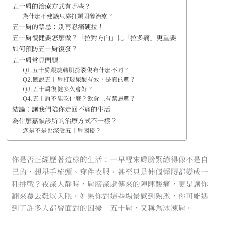
五十肩的治療方式有哪些？
為什麼不建議只靠打類固醇治療？
五十肩的禁忌：別再忍痛硬拉！
五十肩復健要怎麼做？「拉對方向」比「拉多痛」更重要
如何預防五十肩復發？
五十肩常見問題
Q1.五十肩跟旋轉肌撕裂傷有什麼不同？
Q2.聽說五十肩打玻尿酸有效，是真的嗎？
Q3.五十肩復健多久會好？
Q4.五十肩不能吃什麼？飲食上有禁忌嗎？
結論：讓我們陪你走回不痛的生活
為什麼嘉韻診所的治療方式不一樣？
您是不是也深受五十肩困擾？
你是否正經歷著這樣的生活：一早醒來肩膀緊繃得像不是自
己的，想舉手梳頭、穿件衣服，甚至只是伸個懶腰都變成一
種挑戰？夜深人靜時，肩膀深處傳來的陣陣酸痛，更是讓你
翻來覆去難以入眠，如果你對這些場景感到熟悉，你可能遇
到了許多人都曾面對的困擾—五十肩，又稱為冰凍肩。