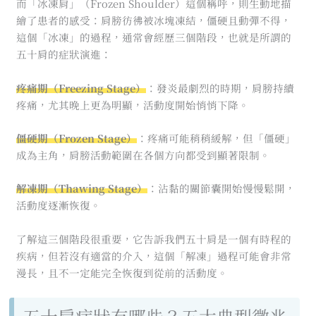
而「冰凍肩」（Frozen Shoulder）這個稱呼，則生動地描
繪了患者的感受：肩膀彷彿被冰塊凍結，僵硬且動彈不得，
這個「冰凍」的過程，通常會經歷三個階段，也就是所謂的
五十肩的症狀演進：
疼痛期（Freezing Stage）
：發炎最劇烈的時期，肩膀持續
疼痛，尤其晚上更為明顯，活動度開始悄悄下降。
僵硬期（Frozen Stage）
：疼痛可能稍稍緩解，但「僵硬」
成為主角，肩膀活動範圍在各個方向都受到顯著限制。
解凍期（Thawing Stage）
：沾黏的關節囊開始慢慢鬆開，
活動度逐漸恢復。
了解這三個階段很重要，它告訴我們五十肩是一個有時程的
疾病，但若沒有適當的介入，這個「解凍」過程可能會非常
漫長，且不一定能完全恢復到從前的活動度。