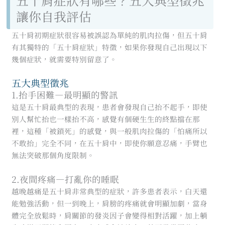
五十肩症狀有哪些？五大典型徵兆
讓你自我評估
五十肩初期症狀很容易被誤認為單純的肌肉拉傷，但五十肩
有其獨特的「五十肩症狀」特徵，如果你發現自己出現以下
幾個症狀，就需要特別留意了。
五大典型徵兆
1.抬手困難—最明顯的警訊
這是五十肩最典型的表現，患者會發現自己抬不起手，即使
別人幫忙抬也一樣抬不高，感覺有個硬生生的終點擋在那
裡，這種「被鎖死」的感覺，與一般肌肉拉傷的「怕痛所以
不敢抬」完全不同，在五十肩中，即使你願意忍痛，手臂也
無法突破那個角度限制。
2.夜間疼痛—打亂你的睡眠
越晚越痛是五十肩非常典型的症狀，許多患者表示，白天還
能勉強活動，但一到晚上，肩膀的疼痛就會明顯加劇，當身
體完全放鬆時，肩關節的發炎因子會變得相對活躍，加上躺