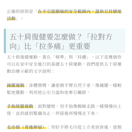
正確的原則是「
在不引起劇痛的安全範圍內，溫和且持續地
活動
」。
五十肩復健要怎麼做？「拉對方
向」比「拉多痛」更重要
五十肩復健運動，貴在「精準」與「持續」，以下是幾個你
可以在家中安全進行的基礎五十肩運動，我們提供五十肩運
動治療示範的文字說明：
鐘擺運動
：身體微彎，讓患側手臂自然下垂，像鐘擺一樣輕
鬆地擺動，利用地心引力溫和地牽引關節。
手指爬牆運動
：面對牆壁，用手指像蜘蛛走路一樣慢慢向上
爬，直到感到緊繃為止，停留後再慢慢走下來。
毛巾操（背後伸展）
：用好手將毛巾從上方垂到背後，患側