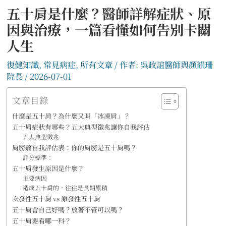
五十肩是什麼？醫師詳解症狀、原
因與治療，一篇看懂如何告別卡關
人生
復健知識
,
常見病症
,
所有文章
/ 作者:
吳政誼醫師與顏韻珊
院長
/
2026-07-01
文章目錄
什麼是五十肩？為什麼又叫「冰凍肩」？
五十肩症狀有哪些？五大典型徵兆讓你自我評估
五大典型徵兆
肩膀痛自我評估表：你的肩膀是五十肩嗎？
評分標準：
五十肩發生原因是什麼？
主要病因
造成五十肩的，往往是長期累積
次發性五十肩 vs 原發性五十肩
五十肩會自己好嗎？放著不管可以嗎？
五十肩要看哪一科？