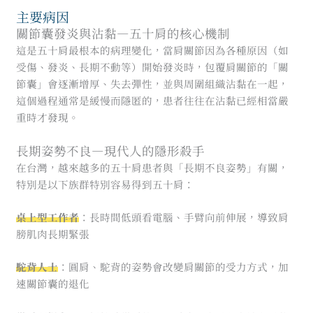
主要病因
關節囊發炎與沾黏—五十肩的核心機制
這是五十肩最根本的病理變化，當肩關節因為各種原因（如
受傷、發炎、長期不動等）開始發炎時，包覆肩關節的「關
節囊」會逐漸增厚、失去彈性，並與周圍組織沾黏在一起，
這個過程通常是緩慢而隱匿的，患者往往在沾黏已經相當嚴
重時才發現。
長期姿勢不良—現代人的隱形殺手
在台灣，越來越多的五十肩患者與「長期不良姿勢」有關，
特別是以下族群特別容易得到五十肩：
桌上型工作者
：長時間低頭看電腦、手臂向前伸展，導致肩
膀肌肉長期緊張
駝背人士
：圓肩、駝背的姿勢會改變肩關節的受力方式，加
速關節囊的退化