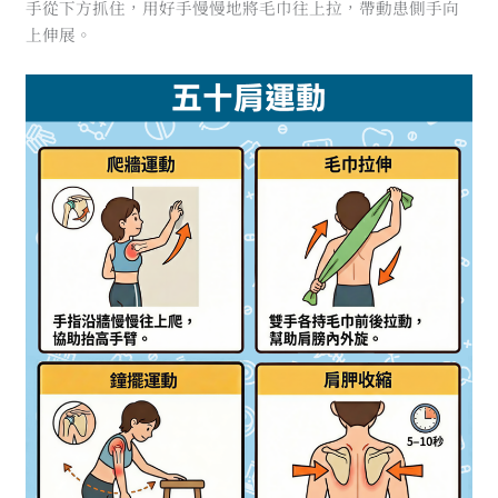
手從下方抓住，用好手慢慢地將毛巾往上拉，帶動患側手向
上伸展。