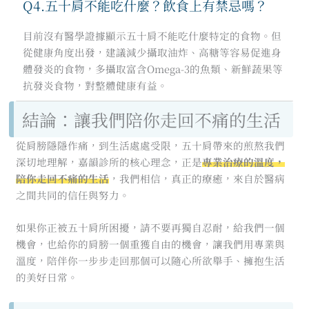
Q4.五十肩不能吃什麼？飲食上有禁忌嗎？
目前沒有醫學證據顯示五十肩不能吃什麼特定的食物。但
從健康角度出發，建議減少攝取油炸、高糖等容易促進身
體發炎的食物，多攝取富含Omega-3的魚類、新鮮蔬果等
抗發炎食物，對整體健康有益。
結論：讓我們陪你走回不痛的生活
從肩膀隱隱作痛，到生活處處受限，五十肩帶來的煎熬我們
深切地理解，嘉韻診所的核心理念，正是
專業治療的溫度，
陪你走回不痛的生活
，我們相信，真正的療癒，來自於醫病
之間共同的信任與努力。
如果你正被五十肩所困擾，請不要再獨自忍耐，給我們一個
機會，也給你的肩膀一個重獲自由的機會，讓我們用專業與
溫度，陪伴你一步步走回那個可以隨心所欲舉手、擁抱生活
的美好日常。