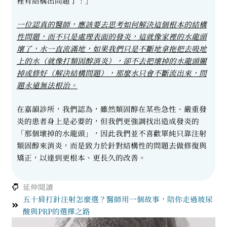
裡有結構出問題了！」
一位認真的醫師，應該要去思考如何解決這個根本的結構
性問題，而不只是處理表面的發炎，這就像家裡的水龍頭
壞了，水一直流滿地，如果我們只是不斷地拿拖把去吸地
上的水（就像打類固醇消炎），卻不去把壞掉的水龍頭關
掉或修好（解決結構問題），那麼水只會不斷流出來，問
題永遠無法根治。
在嘉韻診所，我們認為，雖然類固醇在某些急性、嚴重發
炎的患者身上是必要的，但我們更強調找出造成發炎的
「那個壞掉的水龍頭」，因此我們並不喜歡單純只靠注射
類固醇來消炎，而是致力於針對結構性的問題去做修復與
矯正，以達到更根本、更長久的改善。
延伸閱讀
五十肩打針注射怎麼選？醫師用一個故事，陪你走過玻尿
酸與PRP的選擇之路