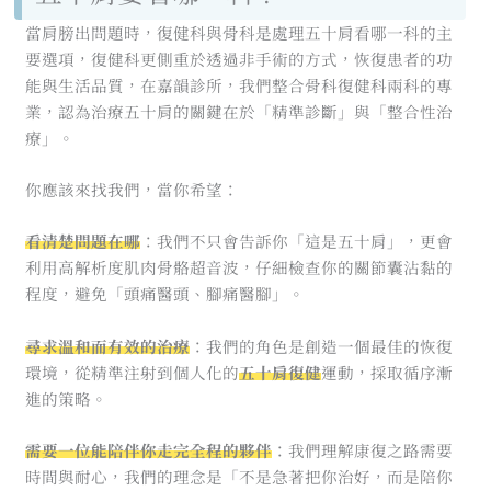
當肩膀出問題時，復健科與骨科是處理五十肩看哪一科的主
要選項，復健科更側重於透過非手術的方式，恢復患者的功
能與生活品質，在嘉韻診所，我們整合骨科復健科兩科的專
業，認為治療五十肩的關鍵在於「精準診斷」與「整合性治
療」。
你應該來找我們，當你希望：
看清楚問題在哪
：我們不只會告訴你「這是五十肩」，更會
利用高解析度肌肉骨骼超音波，仔細檢查你的關節囊沾黏的
程度，避免「頭痛醫頭、腳痛醫腳」。
尋求溫和而有效的治療
：我們的角色是創造一個最佳的恢復
環境，從精準注射到個人化的
五十肩復健
運動，採取循序漸
進的策略。
需要一位能陪伴
你
走完全程的夥伴
：我們理解康復之路需要
時間與耐心，我們的理念是「不是急著把你治好，而是陪你