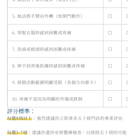
5. 無法將手臂向外轉（如開門動作）
☐
☐
6. 穿脫衣服時感到困難或疼痛
☐
☐
7. 洗頭或梳頭時感到困難或疼痛
☐
☐
8. 伸手到背後抓癢時感到困難或疼痛
☐
☐
9. 肩膀活動範圍明顯受限（各個方向都卡）
☐
☐
10. 疼痛不是因為明顯的外傷或跌倒
☐
☐
評分標準：
勾選8項以上
：強烈建議你立即尋求五十肩門診的專業評估
勾選5-7項
：建議你盡快安排醫療檢查，以排除五十肩的可能