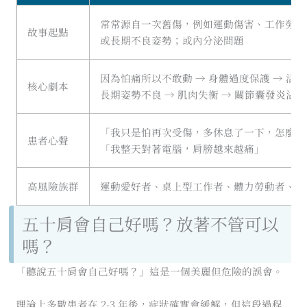
常常源自一次舊傷，例如運動傷害、工作勞損
故事起點
或長期不良姿勢；或內分泌問題
因為怕痛所以不敢動 → 身體過度保護 → 活
核心劇本
長期姿勢不良 → 肌肉失衡 → 關節囊發炎沾黏
「我只是怕再次受傷，多休息了一下，怎麼反
患者心聲
「我整天對著電腦，肩膀越來越痛」
高風險族群
運動愛好者、桌上型工作者、體力勞動者、有
五十肩會自己好嗎？放著不管可以
嗎？
「聽說五十肩會自己好嗎？」這是一個美麗但危險的誤會。
理論上多數患者在 2-3 年後，症狀確實會緩解，但這段過程