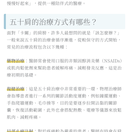
慢慢好起來」，提供一種陪伴式的醫療。
五十肩的治療方式有哪些？
面對「卡關」的肩膀，許多人最想問的就是「該怎麼辦？」
一般來說五十肩的治療會循序漸進，從較保守的方式開始，
常見的治療流程包含以下幾種：
藥物治療
：醫師常會使用口服的非類固醇消炎藥（NSAIDs）
或肌肉鬆弛劑來幫助患者緩解疼痛、減輕發炎反應，這是治
療初期的基礎。
復健治療
：這是五十肩治療中非常重要的一環，物理治療師
會指導患者進行一系列的關節活動度運動，例如鐘擺運動、
手指爬牆運動、毛巾操等，目的是要逐步拉開沾黏的關節
囊，恢復活動範圍，此外也會搭配熱敷、電療等儀器來放鬆
肌肉、減輕疼痛。
局部止痛注射
：對於疼痛較為嚴重的患者，醫師有時會在肩