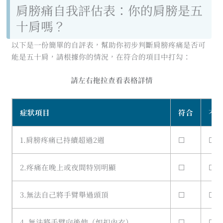
肩膀痛自我評估表：你的肩膀是五
十肩嗎？
以下是一份簡單的自評表，幫助你初步判斷肩膀疼痛是否可
能是五十肩，請根據你的情況，在符合的項目中打勾：
請左右拖拉查看表格詳情
症狀項目
符合
不
1.肩膀疼痛已持續超過2週
☐
☐
2.疼痛在晚上或夜間特別明顯
☐
☐
3.無法自己將手臂舉過頭頂
☐
☐
4. 無法將手臂向後伸（如扣內衣）
☐
☐