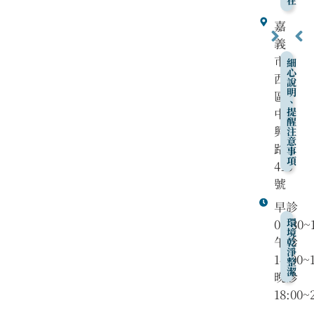
在
嘉
義
市
細
心
西
說
明
區
、
中
提
醒
興
注
意
路
事
項
416
號
早診
08:30~
環
境
午診
乾
淨
14:00~
整
潔
晚診
18:00~