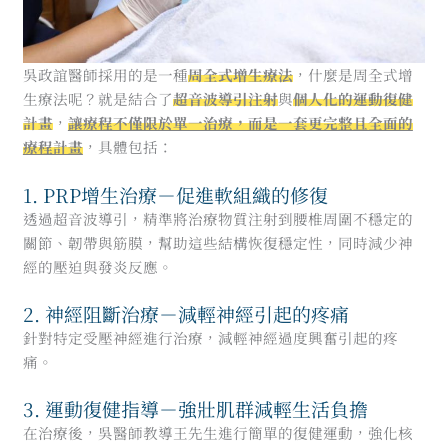
吳政誼醫師採用的是一種
周全式增生療法
，什麼是周全式增
生療法呢？就是結合了
超音波導引注射
與
個人化的運動復健
計畫
，
讓療程不僅限於單一治療，而是一套更完整且全面的
療程計畫
，具體包括：
1. PRP增生治療－促進軟組織的修復
透過超音波導引，精準將治療物質注射到腰椎周圍不穩定的
關節、韌帶與筋膜，幫助這些結構恢復穩定性，同時減少神
經的壓迫與發炎反應。
2. 神經阻斷治療－減輕神經引起的疼痛
針對特定受壓神經進行治療，減輕神經過度興奮引起的疼
痛。
3. 運動復健指導－強壯肌群減輕生活負擔
在治療後，吳醫師教導王先生進行簡單的復健運動，強化核