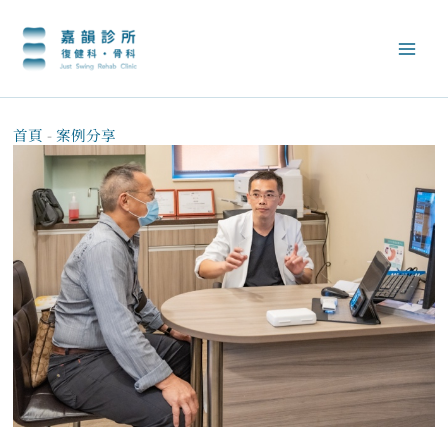
跳
至
主
要
內
容
首頁
-
案例分享