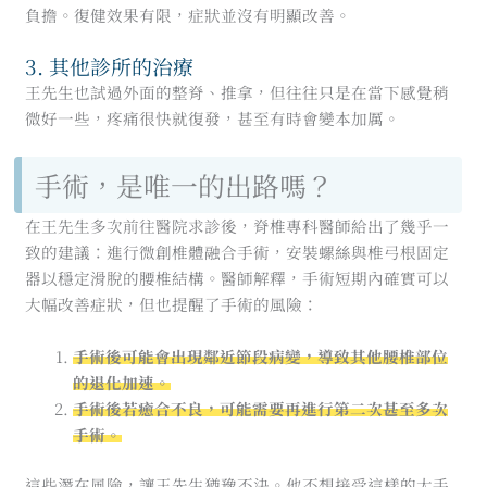
負擔。復健效果有限，症狀並沒有明顯改善。
3. 其他診所的治療
王先生也試過外面的整脊、推拿，但往往只是在當下感覺稍
微好一些，疼痛很快就復發，甚至有時會變本加厲。
手術，是唯一的出路嗎？
在王先生多次前往醫院求診後，脊椎專科醫師給出了幾乎一
致的建議：進行微創椎體融合手術，安裝螺絲與椎弓根固定
器以穩定滑脫的腰椎結構。醫師解釋，手術短期內確實可以
大幅改善症狀，但也提醒了手術的風險：
手術後可能會出現鄰近節段病變，導致其他腰椎部位
的退化加速。​
手術後若癒合不良，可能需要再進行第二次甚至多次
手術。
這些潛在風險，讓王先生猶豫不決。他不想接受這樣的大手