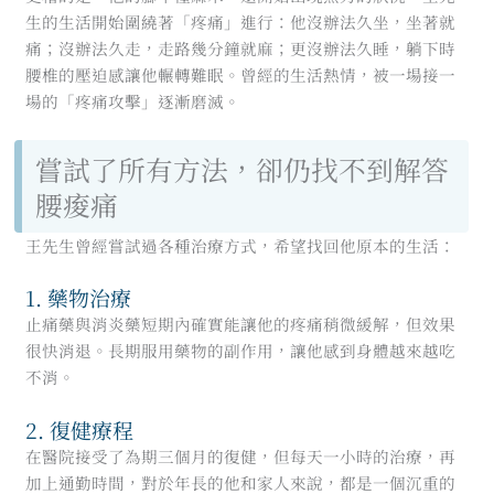
生的生活開始圍繞著「疼痛」進行：他沒辦法久坐，坐著就
痛；沒辦法久走，走路幾分鐘就麻；更沒辦法久睡，躺下時
腰椎的壓迫感讓他輾轉難眠。曾經的生活熱情，被一場接一
場的「疼痛攻擊」逐漸磨滅。
嘗試了所有方法，卻仍找不到解答
腰痠痛
王先生曾經嘗試過各種治療方式，希望找回他原本的生活：
1. 藥物治療
止痛藥與消炎藥短期內確實能讓他的疼痛稍微緩解，但效果
很快消退。長期服用藥物的副作用，讓他感到身體越來越吃
不消。
2. 復健療程
在醫院接受了為期三個月的復健，但每天一小時的治療，再
加上通勤時間，對於年長的他和家人來說，都是一個沉重的