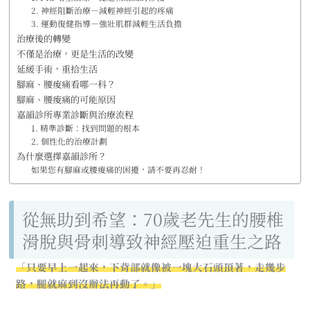
2. 神經阻斷治療－減輕神經引起的疼痛
3. 運動復健指導－強壯肌群減輕生活負擔
治療後的轉變
不僅是治療，更是生活的改變
延緩手術，重拾生活
腳麻、腰痠痛看哪一科？
腳麻、腰痠痛的可能原因
嘉韻診所專業診斷與治療流程
1. 精準診斷：找到問題的根本
2. 個性化的治療計劃
為什麼選擇嘉韻診所？
如果您有腳麻或腰痠痛的困擾，請不要再忍耐！
從無助到希望：70歲老先生的腰椎
滑脫與骨刺導致神經壓迫重生之路
「只要早上一起來，下背部就像被一塊大石頭頂著，走幾步
路，腿就麻到沒辦法再動了。」