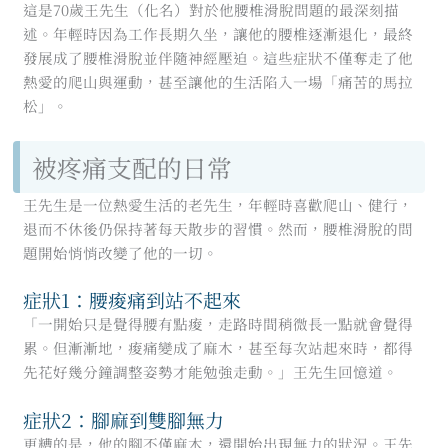
這是70歲王先生（化名）對於他腰椎滑脫問題的最深刻描
述。年輕時因為工作長期久坐，讓他的腰椎逐漸退化，最終
發展成了腰椎滑脫並伴隨神經壓迫。這些症狀不僅奪走了他
熱愛的爬山與運動，甚至讓他的生活陷入一場「痛苦的馬拉
松」。
被疼痛支配的日常
王先生是一位熱愛生活的老先生，年輕時喜歡爬山、健行，
退而不休後仍保持著每天散步的習慣。然而，腰椎滑脫的問
題開始悄悄改變了他的一切。
症狀1：腰痠痛到站不起來
「一開始只是覺得腰有點痠，走路時間稍微長一點就會覺得
累。但漸漸地，痠痛變成了麻木，甚至每次站起來時，都得
先花好幾分鐘調整姿勢才能勉強走動。」王先生回憶道。
症狀2：腳麻到雙腳無力
更糟的是，他的腳不僅麻木，還開始出現無力的狀況。王先