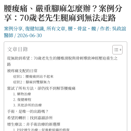
腰痠痛、嚴重腳麻怎麼辦？案例分
享：70歲老先生腿麻到無法走路
案例分享
,
復健知識
,
所有文章
,
腰・骨盆・髖
/ 作者:
吳政誼
醫師
/
2026-06-30
文章目錄
從無助到希望：70歲老先生的腰椎滑脫與骨刺導致神經壓迫重生之
路
被疼痛支配的日常
症狀1：腰痠痛到站不起來
症狀2：腳麻到雙腳無力
嘗試了所有方法，卻仍找不到解答腰痠痛
1. 藥物治療
2. 復健療程
3. 其他診所的治療
手術，是唯一的出路嗎？
希望的轉折：找到嘉韻診所
增生療法：非手術治療的新選擇
1. PRP增生治療－促進軟組織的修復