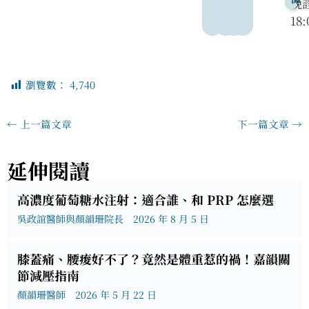
晚
18:
瀏覽數：
4,740
←
上一篇文章
下一篇文章
→
延伸閱讀
高濃度葡萄糖水注射：適合誰、和 PRP 怎麼選
吳政誼醫師與顏韻珊院長
2026 年 8 月 5 日
膝蓋痛、腰痠好不了？竟然是體重惹的禍！嘉韻關
節減壓指南
顏韻珊醫師
2026 年 5 月 22 日