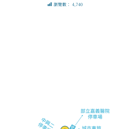
瀏覽數：
4,740
電話：05-233-1236
信箱：justswing2024@gmail.com
地址：嘉義市西區中興路416號
F
I
L
P
a
n
i
e
c
s
n
o
e
t
e
p
b
a
l
o
g
e
o
r
-
k
a
a