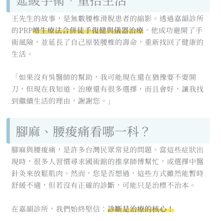
王先生的故事，是無數腰椎滑脫患者的縮影。透過嘉韻診所
的PRP
增生療法合併徒手復健與儀器治療
，他成功避開了手
術風險，並延長了自己原裝腰椎的壽命，重新找回了健康的
生活。
「如果沒有吳醫師的幫助，我可能現在還在猶豫要不要開
刀，但現在我知道，治療還有很多選擇，而且會好，讓我找
到繼續生活的理由，謝謝您。」
腳麻、腰痠痛看哪一科？
腳麻與腰痠痛，是許多台灣民眾常見的問題。當這些症狀出
現時，很多人習慣尋求國術館的推拿師傅幫忙，或選擇中醫
針灸來放鬆肌肉。然而，您是否想過，這些方式雖然能暫時
舒緩不適，但若沒有正確的診斷，可能只是治標不治本。
在嘉韻診所，我們始終堅信：
診斷是治療的核心！