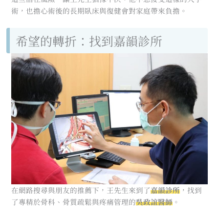
術，也擔心術後的長期臥床與復健會對家庭帶來負擔。
希望的轉折：找到嘉韻診所
在網路搜尋與朋友的推薦下，王先生來到了
嘉韻診所
，找到
了專精於骨科、骨質疏鬆與疼痛管理的
吳政誼醫師
。