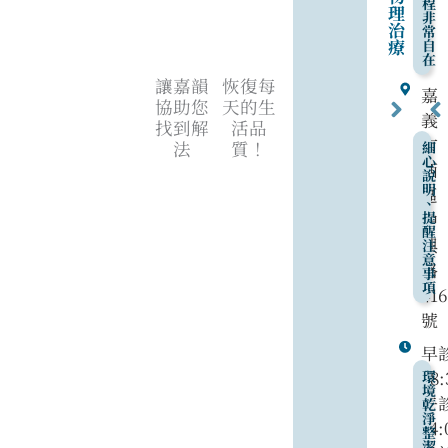
程
理
非
治
常
療
自
在
讓嘉韻
恢復每
嘉
協助您
天的生
義
找到解
活品
市
法
質！
細
心
西
說
明
區
、
中
提
醒
興
注
意
路
事
項
416
號
早
08:
環
境
午
乾
淨
14:
整
潔