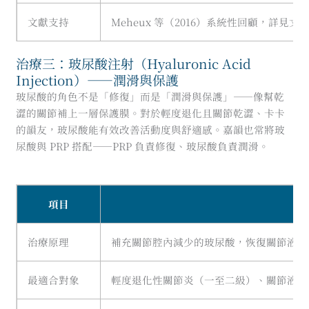
文獻支持
Meheux 等（2016）系統性回顧，詳見文
治療三：玻尿酸注射（Hyaluronic Acid
Injection）——潤滑與保護
玻尿酸的角色不是「修復」而是「潤滑與保護」——像幫乾
澀的關節補上一層保護膜。對於輕度退化且關節乾澀、卡卡
的韻友，玻尿酸能有效改善活動度與舒適感。嘉韻也常將玻
尿酸與 PRP 搭配——PRP 負責修復、玻尿酸負責潤滑。
項目
說
治療原理
補充關節腔內減少的玻尿酸，恢復關節液黏
最適合對象
輕度退化性關節炎（一至二級）、關節液減少