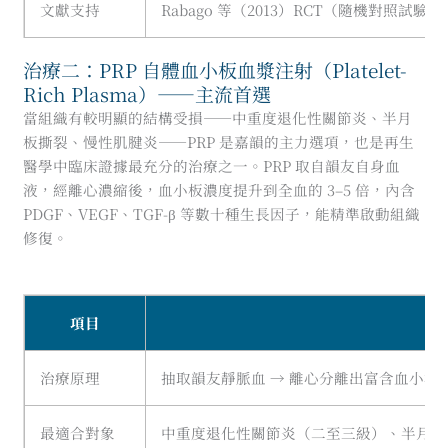
文獻支持
Rabago 等（2013）RCT（隨機對照試
治療二：PRP 自體血小板血漿注射（Platelet-
Rich Plasma）——主流首選
當組織有較明顯的結構受損——中重度退化性關節炎、半月
板撕裂、慢性肌腱炎——PRP 是嘉韻的主力選項，也是再生
醫學中臨床證據最充分的治療之一。PRP 取自韻友自身血
液，經離心濃縮後，血小板濃度提升到全血的 3–5 倍，內含
PDGF、VEGF、TGF-β 等數十種生長因子，能精準啟動組織
修復。
項目
治療原理
抽取韻友靜脈血 → 離心分離出富含血小板
最適合對象
中重度退化性關節炎（二至三級）、半月板