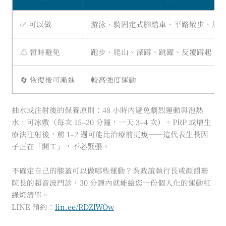
✅ 可以做
游泳、騎固定式腳踏車、平路散步、居
⚠️ 暫時避免
跑步、爬山、深蹲、跳躍、反覆蹲起
🔄 恢復後可漸進
較高強度運動
抽水或注射後的保養原則：48 小時內避免劇烈運動與泡熱
水，可冰敷（每次 15–20 分鐘，一天 3–4 次）。PRP 或增生
療法注射後，前 1–2 週可能比治療前更痠——這代表生長因
子正在「開工」，不必緊張。
不確定自己的膝蓋可以做哪些運動？吳政誼執行長或顏韻珊
院長的超音波門診，30 分鐘內就能給您一份個人化的運動紅
綠燈清單。
LINE 預約：
lin.ee/RDZlWOw