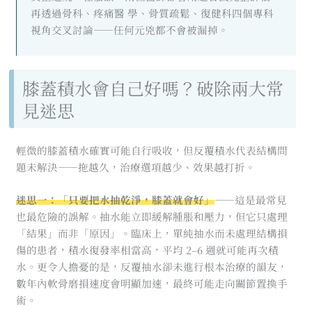
再透過骨科、疼痛醫 學、骨質疏鬆、復健科四個專科
視角交叉討論——任何元兇都不會被漏掉。
膝蓋積水會自己好嗎？破除兩大常
見迷思
輕微的膝蓋積水確實可能自行吸收，但反覆積水代表結構問
題未解決——拖越久，治療選項越少、效果越打折。
迷思一：「只要把水抽乾淨，膝蓋就會好」
——這是最常見
也最危險的誤解。抽水能立即緩解腫脹和壓力，但它只處理
「結果」而非「原因」。臨床上，單純抽水而未處理結構損
傷的患者，積水復發率相當高，平均 2–6 週就可能再次積
水。更令人擔憂的是，反覆抽水卻未進行根本治療的韻友，
數年內軟骨磨損速度會明顯加速，最終可能走向關節置換手
術。