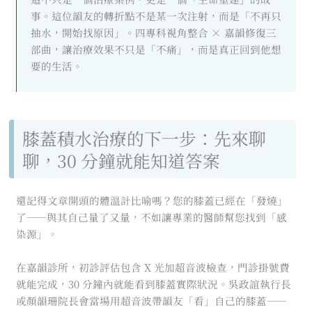
事。這位韻友的轉折點不是某一次注射，而是「不再只
抽水，開始找原因」。四專科視角整合 × 嘉韻修復三
部曲，讓治療效果不只是「不痛」，而是真正回到他想
要的生活。
膝蓋積水治療的下一步：先來聊
聊，30 分鐘就能知道答案
還記得文章開頭的體溫計比喻嗎？您的膝蓋已經在「發燒」
了——與其自己量了又量，不如讓專業的醫師幫您找到「感
染源」。
在嘉韻診所，初診評估包含 X 光加超音波檢查，門診掛號費
就能完成，30 分鐘內就能看到膝蓋實際狀況。吳政誼執行長
或顏韻珊院長會當場用超音波帶韻友「看」自己的膝蓋——