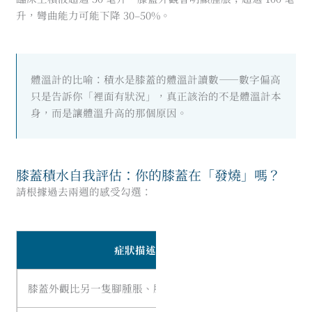
升，彎曲能力可能下降 30–50%。
體溫計的比喻：積水是膝蓋的體溫計讀數——數字偏高
只是告訴你「裡面有狀況」，真正該治的不是體溫計本
身，而是讓體溫升高的那個原因。
膝蓋積水自我評估：你的膝蓋在「發燒」嗎？
請根據過去兩週的感受勾選：
症狀描述
符合
膝蓋外觀比另一隻腳腫脹、肥大
☐