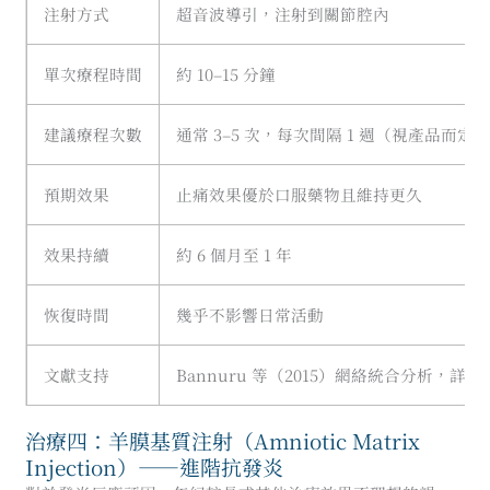
注射方式
超音波導引，注射到關節腔內
單次療程時間
約 10–15 分鐘
建議療程次數
通常 3–5 次，每次間隔 1 週（視產品而定）
預期效果
止痛效果優於口服藥物且維持更久
效果持續
約 6 個月至 1 年
恢復時間
幾乎不影響日常活動
文獻支持
Bannuru 等（2015）網絡統合分析，詳見
治療四：羊膜基質注射（Amniotic Matrix
Injection）——進階抗發炎