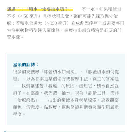
迷思二：「積水一定要抽水嗎？」
——不一定。如果積液量
不多（< 50 毫升）且症狀可忍受，醫師可能先採取保守治
療；若積水量過大（> 150 毫升）造成劇烈疼痛，或需要將再
生治療藥物精準注入關節腔，適度抽出部分積液是必要的前
置步驟。
嘉韻的翻轉：
很多韻友搜尋「膝蓋積水如何消」、「膝蓋積水如何處
理」，以為答案是某個偏方或按摩手法。真正的答案是
——找到讓膝蓋「發燒」的原因、處理它，積水自然就
消了。在嘉韻，我們把「抽水」視為「診斷工具」而非
「治療終點」——抽出的積液本身就是線索，透過觀察
顏色、清澈度、黏稠度，幫助醫師判斷發炎類型與嚴重
程度。