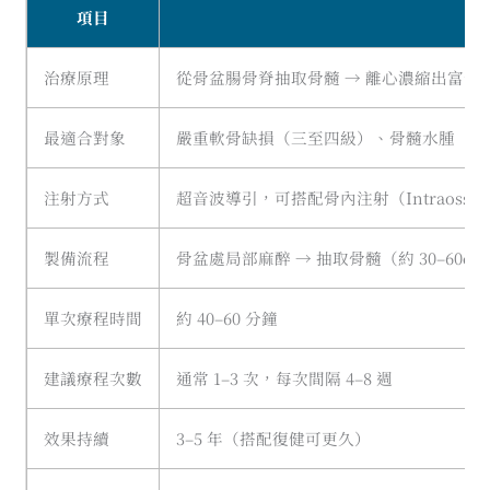
項目
治療原理
從骨盆腸骨脊抽取骨髓 → 離心濃縮出富含
最適合對象
嚴重軟骨缺損（三至四級）、骨髓水腫（Bon
注射方式
超音波導引，可搭配骨內注射（Intraosseous
製備流程
骨盆處局部麻醉 → 抽取骨髓（約 30–60c
單次療程時間
約 40–60 分鐘
建議療程次數
通常 1–3 次，每次間隔 4–8 週
效果持續
3–5 年（搭配復健可更久）