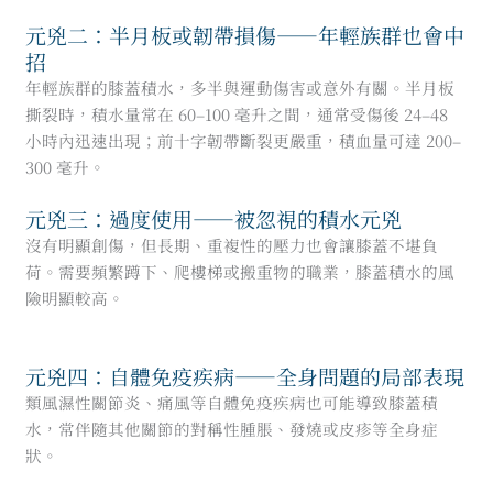
元兇二：半月板或韌帶損傷——年輕族群也會中
招
年輕族群的膝蓋積水，多半與運動傷害或意外有關。半月板
撕裂時，積水量常在 60–100 毫升之間，通常受傷後 24–48
小時內迅速出現；前十字韌帶斷裂更嚴重，積血量可達 200–
300 毫升。
元兇三：過度使用——被忽視的積水元兇
沒有明顯創傷，但長期、重複性的壓力也會讓膝蓋不堪負
荷。需要頻繁蹲下、爬樓梯或搬重物的職業，膝蓋積水的風
險明顯較高。
元兇四：自體免疫疾病——全身問題的局部表現
類風濕性關節炎、痛風等自體免疫疾病也可能導致膝蓋積
水，常伴隨其他關節的對稱性腫脹、發燒或皮疹等全身症
狀。