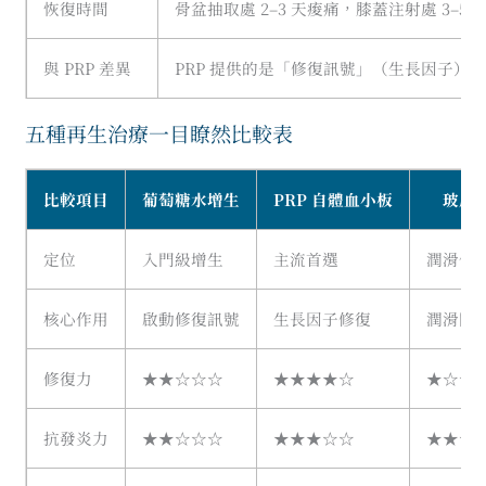
恢復時間
骨盆抽取處 2–3 天痠痛，膝蓋注射處 3–5
與 PRP 差異
PRP 提供的是「修復訊號」（生長因子）
五種再生治療一目瞭然比較表
比較項目
葡萄糖水增生
PRP 自體血小板
玻尿
定位
入門級增生
主流首選
潤滑保
核心作用
啟動修復訊號
生長因子修復
潤滑關
修復力
★★☆☆☆
★★★★☆
★☆☆
抗發炎力
★★☆☆☆
★★★☆☆
★★☆