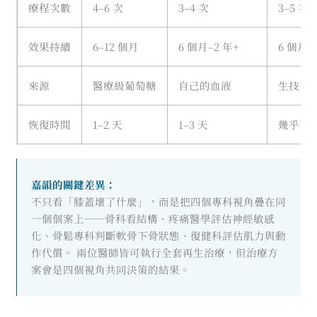
療程次數
4–6 次
3–4 次
3–5 次
效果持續
6–12 個月
6 個月–2 年+
6 個月–
來源
醫療級葡萄糖
自己的血液
生技製
恢復時間
1–2 天
1–3 天
幾乎不
嘉韻的關鍵差異：
不只看「膝蓋壞了什麼」，而是把四個專科視角疊在同
一個個案上——骨科看結構、疼痛醫學評估神經敏感
化、骨鬆專科判斷軟骨下骨狀態、復健科評估肌力與動
作代償。 兩位醫師皆可執行全套再生治療，但治療方
案會是四個視角共同決策的結果。