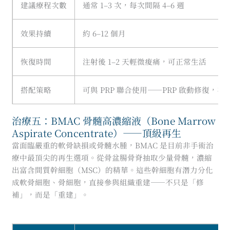
建議療程次數
通常 1–3 次，每次間隔 4–6 週
效果持續
約 6–12 個月
恢復時間
注射後 1–2 天輕微痠痛，可正常生活
搭配策略
可與 PRP 聯合使用——PRP 啟動修復，
治療五：BMAC 骨髓高濃縮液（Bone Marrow
Aspirate Concentrate）——頂級再生
當面臨嚴重的軟骨缺損或骨髓水腫，BMAC 是目前非手術治
療中最頂尖的再生選項。從骨盆腸骨脊抽取少量骨髓，濃縮
出富含間質幹細胞（MSC）的精華。這些幹細胞有潛力分化
成軟骨細胞、骨細胞，直接參與組織重建——不只是「修
補」，而是「重建」。