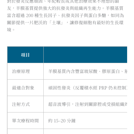
對於發炎反應頑固、年紀較長或其他治療效果不理想的韻
友，羊膜基質提供強大的抗發炎與組織再生能力。羊膜基質
富含超過 200 種生長因子、抗發炎因子與蛋白多醣，如同為
關節提供一片肥沃的「土壤」，讓修復細胞有最好的生長環
境。
項目
治療原理
羊膜基質內含豐富玻尿酸、膠原蛋白、層黏連
最適合對象
頑固性發炎（反覆積水經 PRP 仍未控制
注射方式
超音波導引，注射到關節腔或受損組織周圍
單次療程時間
約 15–20 分鐘