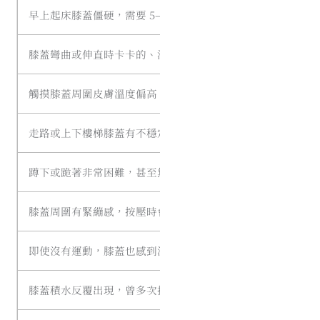
早上起床膝蓋僵硬，需要 5–10 分鐘才活動得開
☐
膝蓋彎曲或伸直時卡卡的、活動範圍受限
☐
觸摸膝蓋周圍皮膚溫度偏高，甚至有熱感
☐
走路或上下樓梯膝蓋有不穩定感、軟腳感
☐
蹲下或跪著非常困難，甚至無法完成
☐
膝蓋周圍有緊繃感，按壓時會疼痛
☐
即使沒有運動，膝蓋也感到沉重、痠軟無力
☐
膝蓋積水反覆出現，曾多次抽水
☐