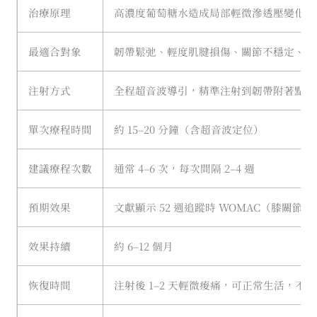
治療原理
高濃度葡萄糖水造成局部輕微滲透壓變化，
最適合對象
韌帶鬆弛、輕度肌腱損傷、關節不穩定、早
注射方式
全程超音波導引，精準注射到韌帶附著點或
單次療程時間
約 15–20 分鐘（含超音波定位）
建議療程次數
通常 4–6 次，每次間隔 2–4 週
預期效果
文獻顯示 52 週追蹤時 WOMAC（膝關節炎
效果持續
約 6–12 個月
恢復時間
注射後 1–2 天輕微痠痛，可正常生活，不