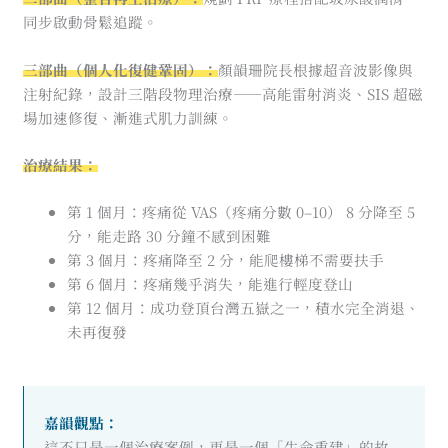
同步啟動骨鬆追蹤。
三部曲（個人化復健鞏固）：
顏韻珊院長根據超音波影像與
注射紀錄，設計三階段物理治療——高能雷射消炎、SIS 超磁
場加速修復、漸進式肌力訓練。
治療結果：
第 1 個月：疼痛從 VAS（疼痛分數 0–10） 8 分降至 5
分，能走路 30 分鐘不感到困難
第 3 個月：疼痛降至 2 分，能爬樓梯不需要扶手
第 6 個月：疼痛幾乎消失，能進行輕度登山
第 12 個月：成功登頂台灣五嶽之一，積水完全消退、
未再復發
嘉韻觀點：
這不只是一個治療案例，更是一個「生命重建」的故