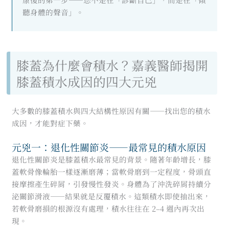
聽身體的聲音」。
膝蓋為什麼會積水？嘉義醫師揭開
膝蓋積水成因的四大元兇
大多數的膝蓋積水與四大結構性原因有關——找出您的積水
成因，才能對症下藥。
元兇一：退化性關節炎——最常見的積水原因
退化性關節炎是膝蓋積水最常見的背景。隨著年齡增長，膝
蓋軟骨像輪胎一樣逐漸磨薄；當軟骨磨到一定程度，骨頭直
接摩擦產生碎屑，引發慢性發炎。身體為了沖洗碎屑持續分
泌關節滑液——結果就是反覆積水。這類積水即使抽出來，
若軟骨磨損的根源沒有處理，積水往往在 2–4 週內再次出
現。