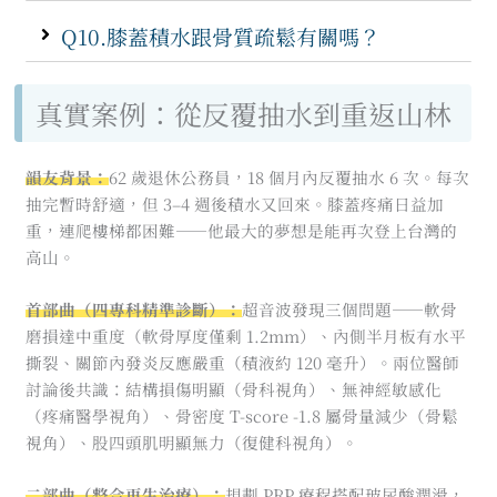
Q10.膝蓋積水跟骨質疏鬆有關嗎？
真實案例：從反覆抽水到重返山林
韻友背景：
62 歲退休公務員，18 個月內反覆抽水 6 次。每次
抽完暫時舒適，但 3–4 週後積水又回來。膝蓋疼痛日益加
重，連爬樓梯都困難——他最大的夢想是能再次登上台灣的
高山。
首部曲（四專科精準診斷）：
超音波發現三個問題——軟骨
磨損達中重度（軟骨厚度僅剩 1.2mm）、內側半月板有水平
撕裂、關節內發炎反應嚴重（積液約 120 毫升）。兩位醫師
討論後共識：結構損傷明顯（骨科視角）、無神經敏感化
（疼痛醫學視角）、骨密度 T-score -1.8 屬骨量減少（骨鬆
視角）、股四頭肌明顯無力（復健科視角）。
二部曲（整合再生治療）：
規劃 PRP 療程搭配玻尿酸潤滑，