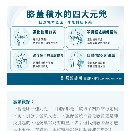
嘉韻觀點：
不管是哪一種元兇，共同點都是「破壞了關節的穩定與
平衡，引發了發炎反應」。就像發燒不管是感冒還是肺
炎引起的，退燒藥都能暫時壓下去；但找到感染源才能
真正退燒。在嘉韻，兩位醫師都會用超音波完整評估，