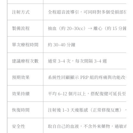
注射方式
全程超音波導引，可同時對多個受損部位（如
製備流程
抽血（約 20–30cc）→ 離心（約 15 分鐘
單次療程時間
約 30–40 分鐘
建議療程次數
通常 3–4 次，每次間隔 3–4 週
預期效果
系統性回顧顯示 PRP 組的疼痛與功能改善優
效果持續
平均 6–12 個月以上，搭配復健可延長至 2–
恢復時間
注射後 1–3 天痠脹感（正常修復反應），建
安全性
取自自己的血液，不含外來藥物，過敏或排