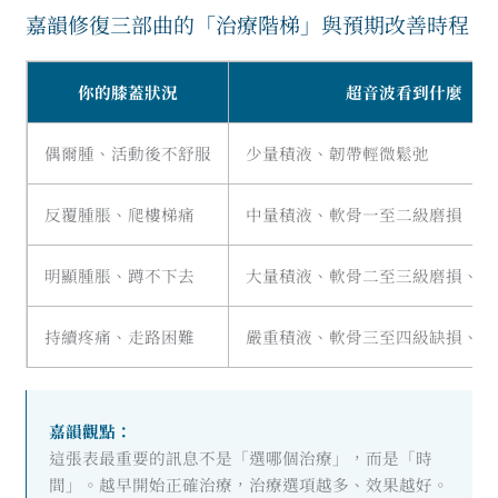
嘉韻修復三部曲的「治療階梯」與預期改善時程
你的膝蓋狀況
超音波看到什麼
偶爾腫、活動後不舒服
少量積液、韌帶輕微鬆弛
反覆腫脹、爬樓梯痛
中量積液、軟骨一至二級磨損
明顯腫脹、蹲不下去
大量積液、軟骨二至三級磨損、半
持續疼痛、走路困難
嚴重積液、軟骨三至四級缺損、骨
嘉韻觀點：
這張表最重要的訊息不是「選哪個治療」，而是「時
間」。越早開始正確治療，治療選項越多、效果越好。