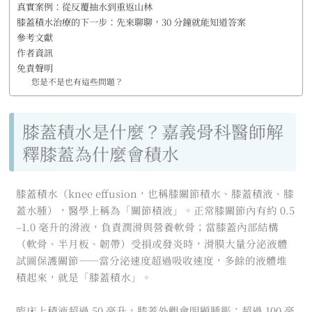
真實案例：從反覆抽水到重返山林
膝蓋積水治療的下一步：先來聊聊，30 分鐘就能知道答案
參考文獻
作者資訊
免責聲明
您是不是也有這些問題？
膝蓋積水是什麼？嘉義骨科醫師解
釋膝蓋為什麼會積水
膝蓋積水（knee effusion，也稱膝關節積水、膝蓋積液、膝
蓋水腫），醫學上稱為「關節積液」。正常膝關節內有約 0.5
–1.0 毫升的滑液，負責潤滑與營養軟骨；當膝蓋內部結構
（軟骨、半月板、韌帶）受損或發炎時，滑膜大量分泌液體
試圖保護關節——當分泌速度超過吸收速度，多餘的液體堆
積起來，就是「膝蓋積水」。
臨床上積液超過 50 毫升，膝蓋外觀會明顯腫脹；超過 100 毫