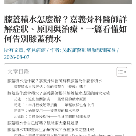
膝蓋積水怎麼辦？嘉義骨科醫師詳
解症狀、原因與治療，一篇看懂如
何告別膝蓋積水
所有文章
,
常見病症
/ 作者:
吳政誼醫師與顏韻珊院長
/
2026-08-07
文章目錄
膝蓋積水是什麼？嘉義骨科醫師解釋膝蓋為什麼會積水
膝蓋積水自我評估：你的膝蓋在「發燒」嗎？
膝蓋為什麼會積水？嘉義醫師揭開膝蓋積水成因的四大元兇
元兇一：退化性關節炎——最常見的積水原因
元兇二：半月板或韌帶損傷——年輕族群也會中招
元兇三：過度使用——被忽視的積水元兇
元兇四：自體免疫疾病——全身問題的局部表現
膝蓋積水會自己好嗎？破除兩大常見迷思
膝蓋積水有哪些再生治療方式？五種療法完整比較
治療一：高濃度葡萄糖水增生療法（Dextrose Prolotherapy）——入