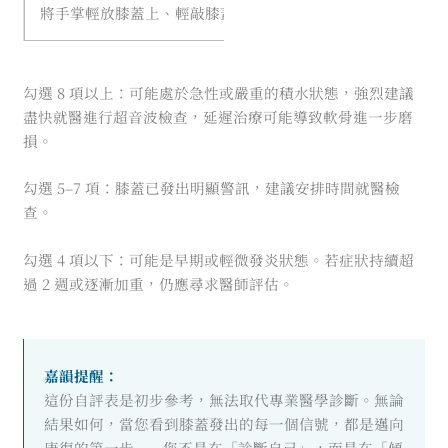
將手掌輕放膝蓋上、輕敲膝蓋骨感覺有波動感
☐
勾選 8 項以上：可能處於急性或嚴重的積水狀態，強烈建議
盡快就醫進行超音波檢查，延遲治療可能導致軟骨進一步磨
損。
勾選 5–7 項：膝蓋已發出明顯警訊，建議安排時間就醫檢
查。
勾選 4 項以下：可能是早期或輕微發炎狀態。若症狀持續超
過 2 週或逐漸加重，仍應尋求醫師評估。
嘉韻提醒：
這份自評表是初步參考，無法取代專業醫學診斷。無論
結果如何，當您看到膝蓋發出的每一個信號，都是邁向
康復的第一步——您不是在「診斷自己」，而是在「傾