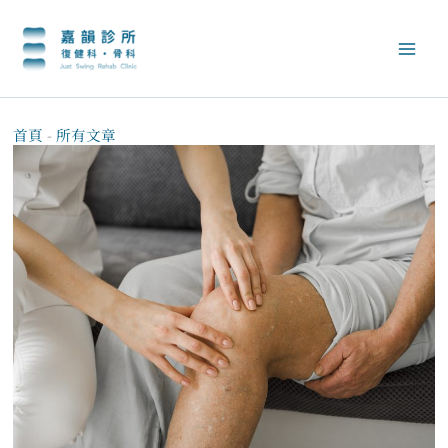
跳
至
主
要
內
容
首頁
-
所有文章