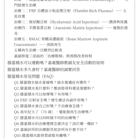
門級增生治療
治療二：PRP 自體血小板血漿注射（Platelet-Rich Plasma）——主
流首選
治療三：玻尿酸注射（Hyaluronic Acid Injection）——潤滑與保護
治療四：羊膜基質注射（Amniotic Matrix Injection）——進階抗發
炎
治療五：BMAC 骨髓高濃縮液（Bone Marrow Aspirate
Concentrate）——頂級再生
五種再生治療一目瞭然比較表
嘉韻修復三部曲的「治療階梯」與預期改善時程
膝蓋積水可以運動嗎？嘉義醫師教韻友安全活動的原則
膝蓋積水多久會好？嘉義醫師的誠實回答
膝蓋積水常見問題（FAQ）
Q1.膝蓋積水抽水會痛嗎？抽水後遺症有哪些？
Q2.膝蓋積水看什麼科？應該掛骨科還是復健科？
Q3.膝蓋積水可以按摩嗎？有用嗎？
Q4.PRP 注射安全嗎？增生療法有副作用嗎？
Q5.膝蓋積水會自己好嗎？不治療會怎樣？
Q6.我年紀大了（70 歲），還能做再生治療嗎？
Q7.膝蓋積水可以同時做不同的治療嗎？
Q8.膝蓋積水的治療選擇怎麼決定？該打哪一種針？
Q9.嘉韻診所的治療跟其他診所有什麼不同？
Q10.膝蓋積水跟骨質疏鬆有關嗎？