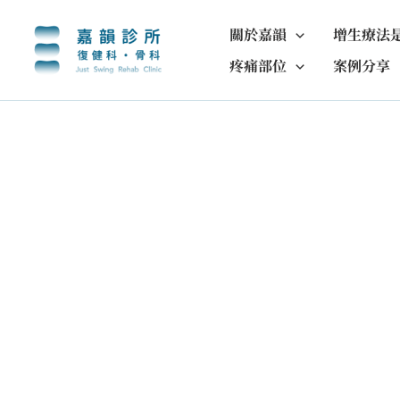
跳
至
關於嘉韻
增生療法
主
疼痛部位
案例分享
要
內
容