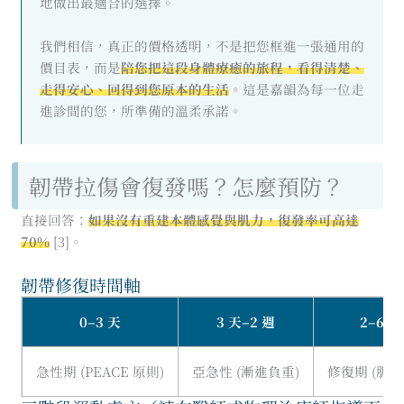
地做出最適合的選擇。
我們相信，真正的價格透明，不是把您框進一張通用的
價目表，而是
陪您把這段身體療癒的旅程，看得清楚、
走得安心、回得到您原本的生活
。這是嘉韻為每一位走
進診間的您，所準備的溫柔承諾。
韌帶拉傷會復發嗎？怎麼預防？
直接回答：
如果沒有重建本體感覺與肌力，復發率可高達
70%
[3]。
韌帶修復時間軸
0–3 天
3 天–2 週
2–6 週
急性期 (PEACE 原則)
亞急性 (漸進負重)
修復期 (肌力