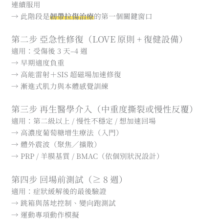
連續服用
→ 此階段是
韌帶拉傷治療
的第一個關鍵窗口
第二步 亞急性修復（LOVE 原則 + 復健設備）
適用：受傷後 3 天–4 週
→ 早期適度負重
→ 高能雷射＋SIS 超磁場加速修復
→ 漸進式肌力與本體感覺訓練
第三步 再生醫學介入（中重度撕裂或慢性反覆）
適用：第二級以上 / 慢性不穩定 / 想加速回場
→ 高濃度葡萄糖增生療法（入門）
→ 體外震波（聚焦／擴散）
→ PRP / 羊膜基質 / BMAC（依個別狀況設計）
第四步 回場前測試（≥ 8 週）
適用：症狀緩解後的最後驗證
→ 跳箱與落地控制、變向跑測試
→ 運動專項動作模擬