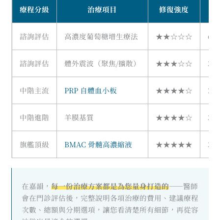
療程分級
治療項目
修復強度
效
諮詢評估
高濃度葡萄糖增生療法
★★☆☆☆
6–
諮詢評估
體外震波（聚焦/擴散）
★★★☆☆
3–
中階主流
PRP 自體血小板
★★★★☆
2–
中階進階
羊膜基質
★★★★☆
3–
旗艦頂級
BMAC 骨髓高濃縮液
★★★★★
3–
在嘉韻，
每一份治療方案都是為您量身打造的
——醫師
會在門診評估後，完整說明各項治療的費用、建議療程
次數、總額與分期選項，讓您看清楚所有細節，再從容