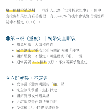
這一級最常被誤判
——很多人以為「沒骨折就沒事」，但中
度拉傷如果沒有妥善處理，有30–40% 的機率會演變成慢性踝
關節不穩定（CAI）。
🔴
第三級（重度）｜韌帶完全斷裂
劇烈腫脹、大面積瘀青
完全無法承重
或承重時關節明顯「滑掉」
關節鬆脫、不穩定，可能聽到「啪」一聲
通常需要
3–6 個月
復原，部分需要手術重建
🚨
立即就醫，不要等
受傷當下聽到明顯的「
啪
」聲
完全無法承重、無法行走
關節變形或外觀異常
大範圍瘀青伴隨持續腫脹
受傷後 48 小時仍持續惡化