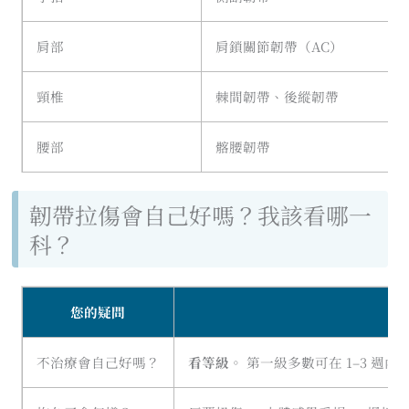
肩部
肩鎖關節韌帶（AC）
頸椎
棘間韌帶、後縱韌帶
腰部
髂腰韌帶
韌帶拉傷會自己好嗎？我該看哪一
科？
您的疑問
不治療會自己好嗎？
看等級
。 第一級多數可在 1–3 週