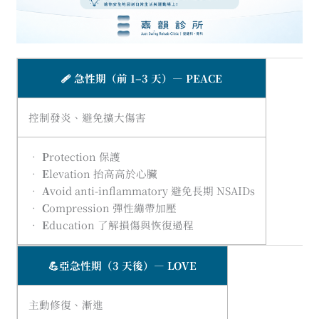
🩹 急性期（前 1–3 天）— PEACE
控制發炎、避免擴大傷害
•
P
rotection 保護
•
E
levation 抬高高於心臟
•
A
void anti-inflammatory 避免長期 NSAIDs
•
C
ompression 彈性繃帶加壓
•
E
ducation 了解損傷與恢復過程
💪亞急性期（3 天後）— LOVE
主動修復、漸進