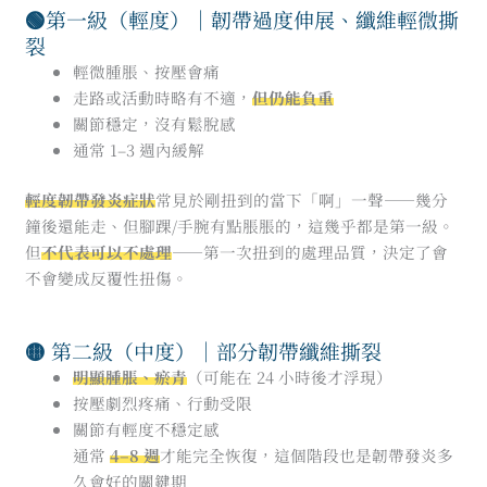
🟢
第一級（輕度）｜韌帶過度伸展、纖維輕微撕
裂
輕微腫脹、按壓會痛
走路或活動時略有不適，
但仍能負重
關節穩定，沒有鬆脫感
通常 1–3 週內緩解
輕度韌帶發炎症狀
常見於剛扭到的當下「啊」一聲——幾分
鐘後還能走、但腳踝/手腕有點脹脹的，這幾乎都是第一級。
但
不代表可以不處理
——第一次扭到的處理品質，決定了會
不會變成反覆性扭傷。
🟡
第二級（中度）｜部分韌帶纖維撕裂
明顯腫脹、瘀青
（可能在 24 小時後才浮現）
按壓劇烈疼痛、行動受限
關節有輕度不穩定感
通常
4–8 週
才能完全恢復，這個階段也是韌帶發炎多
久會好的關鍵期