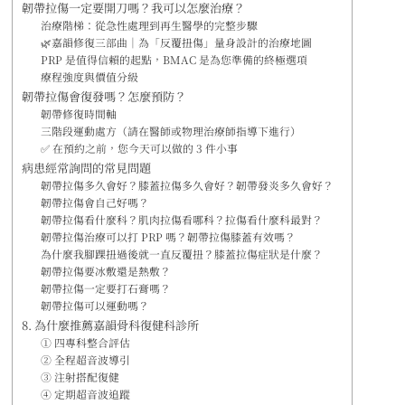
韌帶拉傷一定要開刀嗎？我可以怎麼治療？
治療階梯：從急性處理到再生醫學的完整步驟
🌿嘉韻修復三部曲｜為「反覆扭傷」量身設計的治療地圖
PRP 是值得信賴的起點，BMAC 是為您準備的終極選項
療程強度與價值分級
韌帶拉傷會復發嗎？怎麼預防？
韌帶修復時間軸
三階段運動處方（請在醫師或物理治療師指導下進行）
✅ 在預約之前，您今天可以做的 3 件小事
病患經常詢問的常見問題
韌帶拉傷多久會好？膝蓋拉傷多久會好？韌帶發炎多久會好？
韌帶拉傷會自己好嗎？
韌帶拉傷看什麼科？肌肉拉傷看哪科？拉傷看什麼科最對？
韌帶拉傷治療可以打 PRP 嗎？韌帶拉傷膝蓋有效嗎？
為什麼我腳踝扭過後就一直反覆扭？膝蓋拉傷症狀是什麼？
韌帶拉傷要冰敷還是熱敷？
韌帶拉傷一定要打石膏嗎？
韌帶拉傷可以運動嗎？
8. 為什麼推薦嘉韻骨科復健科診所
① 四專科整合評估
② 全程超音波導引
③ 注射搭配復健
④ 定期超音波追蹤