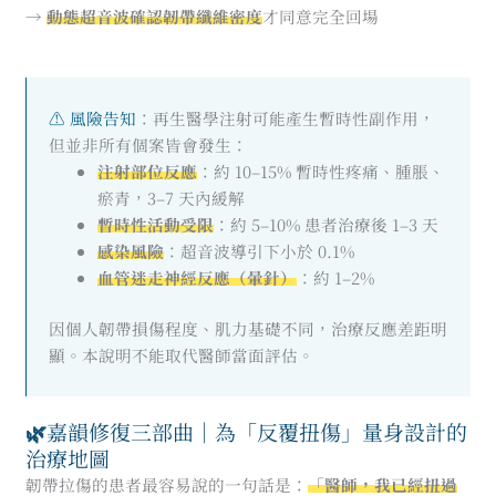
→
動態超音波確認韌帶纖維密度
才同意完全回場
⚠ 風險告知
：再生醫學注射可能產生暫時性副作用，
但並非所有個案皆會發生：
注射部位反應
：約 10–15% 暫時性疼痛、腫脹、
瘀青，3–7 天內緩解
暫時性活動受限
：約 5–10% 患者治療後 1–3 天
感染風險
：超音波導引下小於 0.1%
血管迷走神經反應（暈針）
：約 1–2%
因個人韌帶損傷程度、肌力基礎不同，治療反應差距明
顯。本說明不能取代醫師當面評估。
🌿
嘉韻修復三部曲｜為「反覆扭傷」量身設計的
治療地圖
韌帶拉傷的患者最容易說的一句話是：
「醫師，我已經扭過