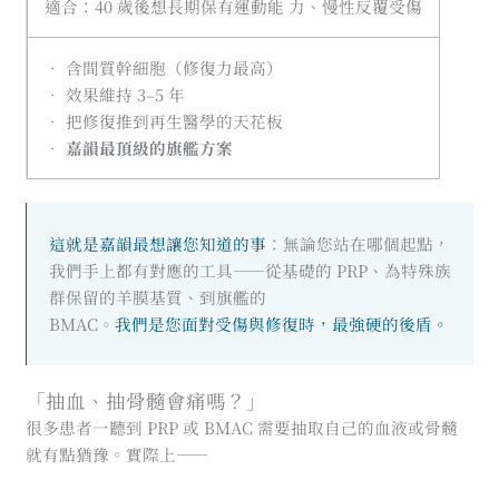
適合：40 歲後想長期保有運動能 力、慢性反覆受傷
• 含間質幹細胞（修復力最高）
• 效果維持 3–5 年
• 把修復推到再生醫學的天花板
•
嘉韻最頂級的旗艦方案
這就是嘉韻最想讓您知道的事
：無論您站在哪個起點，
我們手上都有對應的工具——從基礎的 PRP、為特殊族
群保留的羊膜基質、到旗艦的
BMAC。
我們是您面對受傷與修復時，最強硬的後盾。
「抽血、抽骨髓會痛嗎？」
很多患者一聽到 PRP 或 BMAC 需要抽取自己的血液或骨髓
就有點猶豫。實際上——