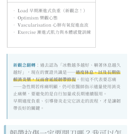
•
L
oad 早期漸進式負重（新觀念！）
•
O
ptimism 樂觀心態
•
V
ascularisation 心肺有氧促進血流
•
E
xercise 漸進式肌力與本體感覺訓練
新觀念翻轉
：過去認為「冰敷越多越好、躺著休息越久
越好」，現在的實證共識是——
過度休息、以及長期依
賴消炎藥，反而會延緩韌帶修復
。但這不代表要忍痛
——急性期若疼痛明顯，仍可依醫師指示適量使用消炎
止痛藥，要避免的是自行加量或長期連續服用。
早期適度負重、引導發炎走完它該走的流程，才是讓韌
帶長好的關鍵。
韌帶拉傷一定要開刀嗎？我可以怎