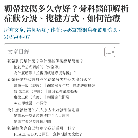
韌帶拉傷多久會好？骨科醫師解析
症狀分級、復健方式、如何治療
所有文章
,
常見病症
/ 作者:
吳政誼醫師與顏韻珊院長
/
2026-08-07
文章目錄
韌帶到底是什麼？為什麼拉傷後總是反覆？
把韌帶想成關節的「安全帶」
為什麼韌帶「拉傷後就是修復得慢」？
韌帶拉傷症狀有哪些？韌帶發炎症狀怎麼分級？
🟢第一級（輕度）｜韌帶過度伸展、纖維輕微撕裂
🟡 第二級（中度）｜部分韌帶纖維撕裂
🔴第三級（重度）｜韌帶完全斷裂
🚨立即就醫，不要等
為什麼會拉傷？六大原因＋好發部位地圖
韌帶為什麼會超過極限？六大原因
韌帶拉傷好發部位地圖
韌帶拉傷會自己好嗎？我該看哪一科？
PEACE & LOVE 原則：急性期該怎麼做？