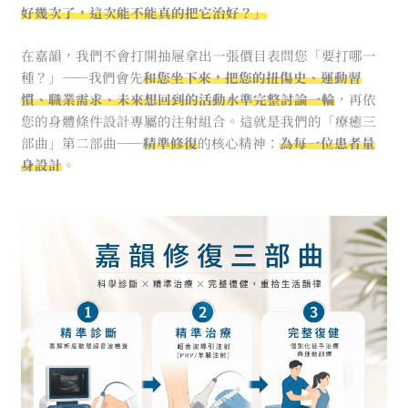
好幾次了，這次能不能真的把它治好？」
在嘉韻，我們不會打開抽屜拿出一張價目表問您「要打哪一
種？」——我們會先
和您坐下來，把您的扭傷史、運動習
慣、職業需求、未來想回到的活動水準完整討論一輪
，再依
您的身體條件設計專屬的注射組合。這就是我們的「療癒三
部曲」第二部曲——
精準修復
的核心精神：
為每一位患者量
身設計
。