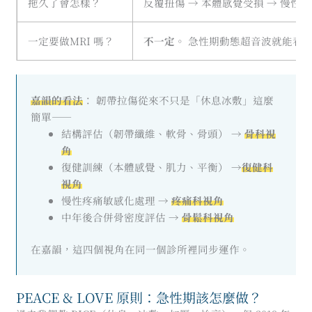
拖久了會怎樣？
反覆扭傷 → 本體感覺受損 → 慢性不
一定要做MRI 嗎？
不一定
。 急性期動態超音波就能看
嘉韻的看法
： 韌帶拉傷從來不只是「休息冰敷」這麼
簡單——
結構評估（韌帶纖維、軟骨、骨頭） →
骨科視
角
復健訓練（本體感覺、肌力、平衡） →
復健科
視角
慢性疼痛敏感化處理 →
疼痛科視角
中年後合併骨密度評估 →
骨鬆科視角
在嘉韻，這四個視角在同一個診所裡同步運作。
PEACE & LOVE 原則：急性期該怎麼做？