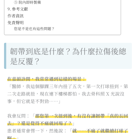
⑤ 院內即時製備
9. 參考文獻
作者資訊
免責聲明
您是不是也有這些問題？
韌帶到底是什麼？為什麼拉傷後總
是反覆？
在嘉韻診間，我常常遇到這樣的場景：
「醫師，我這個腳踝三年內扭了五次，第一次打球扭到，第
二次走路就扭，現在連下樓梯都怕。我去骨科照 X 光說沒
事，但它就是不對勁……」
我會反問：「
那您第一次扭到後，有沒有讓韌帶『真的長回
去』？還是覺得不痛就回場了？
」
患者通常會愣一下，然後說：「
就……不痛了就繼續打球了
啊。
」