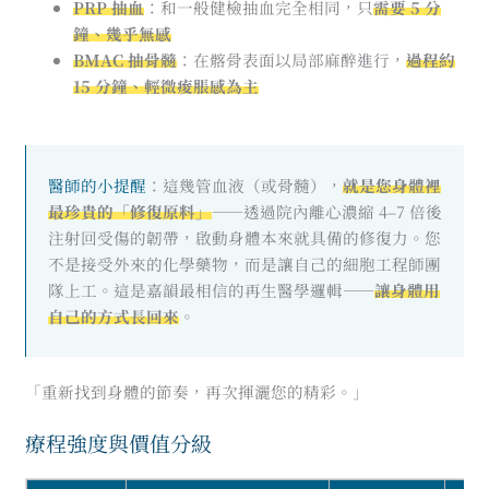
PRP 抽血
：和一般健檢抽血完全相同，只
需要 5 分
鐘、幾乎無感
BMAC 抽骨髓
：在髂骨表面以局部麻醉進行，
過程約
15 分鐘、輕微痠脹感為主
醫師的小提醒
：這幾管血液（或骨髓），
就是您身體裡
最珍貴的「修復原料」
——透過院內離心濃縮 4–7 倍後
注射回受傷的韌帶，啟動身體本來就具備的修復力。您
不是接受外來的化學藥物，而是讓自己的細胞工程師團
隊上工。這是嘉韻最相信的再生醫學邏輯——
讓身體用
自己的方式長回來
。
「重新找到身體的節奏，再次揮灑您的精彩。」
療程強度與價值分級