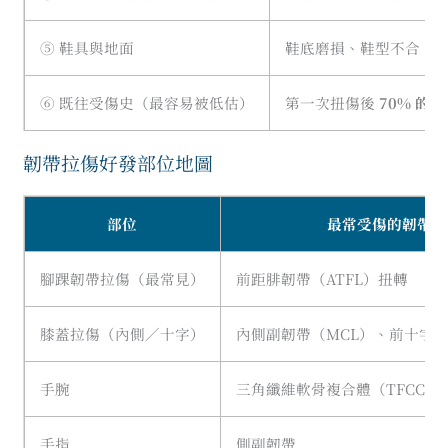
⑤ 鞋具與地面
鞋底磨損、鞋型不合、場地
⑥ 既往受傷史（最容易被低估）
第一次扭傷後
70% 的人
韌帶拉傷好發部位地圖
部位
最常受傷的韌帶
腳踝韌帶拉傷（最常見）
前距腓韌帶（ATFL）扭轉
膝蓋拉傷（內側／十字）
內側副韌帶（MCL）、前十字韌
手腕
三角纖維軟骨複合體（TFCC）
手指
側副韌帶