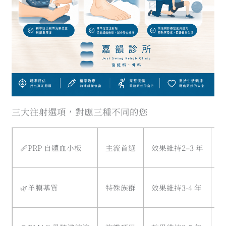
三大注射選項，對應三種不同的您
🩹PRP 自體血小板
主流首選
效果維持2–3 年
🌿羊膜基質
特殊族群
效果維持3-4 年
→