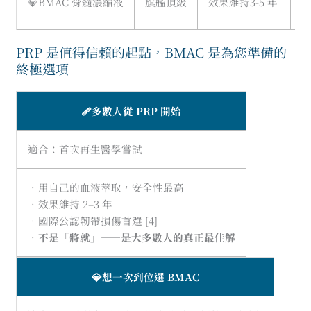
💎BMAC 骨髓濃縮液
旗艦頂級
效果維持3-5 年
PRP 是值得信賴的起點，BMAC 是為您準備的
終極選項
🩹多數人從 PRP 開始
適合：首次再生醫學嘗試
•用自己的血液萃取，安全性最高
•效果維持 2–3 年
•國際公認韌帶損傷首選 [4]
•
不是「將就」——是大多數人的真正最佳解
💎想一次到位選 BMAC