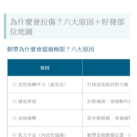
為什麼會拉傷？六大原因＋好發部
位地圖
韌帶為什麼會超過極限？六大原因
原因
① 急性扭轉外力（最常見）
打球落地踩到對方腳、跑
② 過度伸展
拉筋過頭、瑜伽動作超出
③ 直接撞擊
從外側被踢、車禍撞擊
④ 肌力不足（內因性風險）
韌帶是被動穩定器，肌