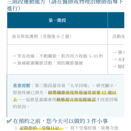
三階段運動處方（請在醫師或物理治療師指導下
進行）
第一階段
消炎與保護期（受傷後 0–2 週）
活動度與
→ 彈力
→ 等長收縮：不動關節、肌肉用力收縮 5–10 秒
→ 本體
→ 無痛範圍關節活動：預防關節僵硬
→ 腳踝字
重要提醒
：第三階段最容易「太早回場」。研究顯示，
即使疼痛已消失，
韌帶纖維密度恢復通常需要 12 週以
上
——這就是嘉韻會用
動態超音波追蹤確認
才同意回場
的原因。
✅
在預約之前，您今天可以做的 3 件小事
記錄您的「受傷日記」
— 寫下受傷經過、第幾次扭