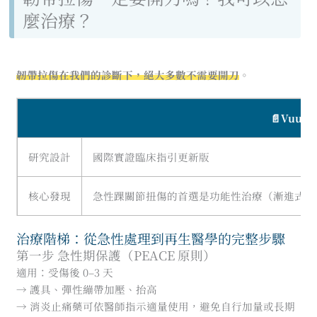
麼治療？
韌帶拉傷在我們的診斷下，絕大多數不需要開刀
。
📄Vuurb
研究設計
國際實證臨床指引更新版
核心發現
急性踝關節扭傷的首選是功能性治療（漸進式運動 
治療階梯：從急性處理到再生醫學的完整步驟
第一步 急性期保護（PEACE 原則）
適用：受傷後 0–3 天
→ 護具、彈性繃帶加壓、抬高
→ 消炎止痛藥可依醫師指示適量使用，避免自行加量或長期