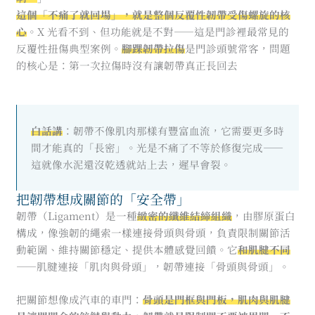
這個「不痛了就回場」，就是整個反覆性韌帶受傷螺旋的核
心
。X 光看不到、但功能就是不對——這是門診裡最常見的
反覆性扭傷典型案例。
腳踝韌帶拉傷
是門診頭號常客，問題
的核心是：第一次拉傷時沒有讓韌帶真正長回去
白話講
：韌帶不像肌肉那樣有豐富血流，它需要更多時
間才能真的「長密」。光是不痛了不等於修復完成——
這就像水泥還沒乾透就站上去，遲早會裂。
把韌帶想成關節的「安全帶」
韌帶（Ligament）是一種
緻密的纖維結締組織
，由膠原蛋白
構成，像強韌的繩索一樣連接骨頭與骨頭，負責限制關節活
動範圍、維持關節穩定、提供本體感覺回饋。它
和肌腱不同
——肌腱連接「肌肉與骨頭」，韌帶連接「骨頭與骨頭」。
把關節想像成汽車的車門：
骨頭是門框與門板，肌肉與肌腱