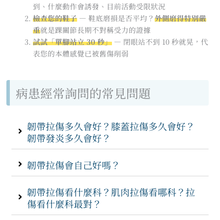
到、什麼動作會誘發、目前活動受限狀況
檢查您的鞋子
— 鞋底磨損是否平均？
外側磨得特別嚴
重
就是踝關節長期不對稱受力的證據
試試「單腳站立 30 秒」
— 閉眼站不到 10 秒就晃，代
表您的本體感覺已被舊傷削弱
病患經常詢問的常見問題
韌帶拉傷多久會好？膝蓋拉傷多久會好？
韌帶發炎多久會好？
韌帶拉傷會自己好嗎？
韌帶拉傷看什麼科？肌肉拉傷看哪科？拉
傷看什麼科最對？