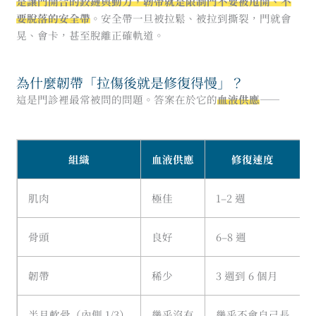
是讓門開合的鉸鏈與動力，韌帶就是限制門不要被甩開、不
要脫落的安全帶
。安全帶一旦被拉鬆、被拉到撕裂，門就會
晃、會卡，甚至脫離正確軌道。
為什麼韌帶「拉傷後就是修復得慢」？
這是門診裡最常被問的問題。答案在於它的
血液供應
——
組織
血液供應
修復速度
肌肉
極佳
1–2 週
骨頭
良好
6–8 週
韌帶
稀少
3 週到 6 個月
半月軟骨（內側 1/3）
幾乎沒有
幾乎不會自己長