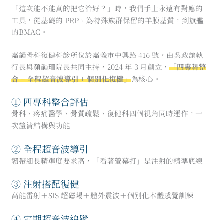
「這次能不能真的把它治好？」時，我們手上永遠有對應的
工具，從基礎的 PRP、為特殊族群保留的羊膜基質，到旗艦
的BMAC。
嘉韻骨科復健科診所位於嘉義市中興路 416 號，由吳政誼執
行長與顏韻珊院長共同主持，2024 年 3 月創立，
「四專科整
合 + 全程超音波導引 + 個別化復健」
為核心。
① 四專科整合評估
骨科、疼痛醫學、骨質疏鬆、復健科四個視角同時運作，一
次釐清結構與功能
② 全程超音波導引
韌帶細長精準度要求高，「看著螢幕打」是注射的精準底線
③ 注射搭配復健
高能雷射＋SIS 超磁場＋體外震波＋個別化本體感覺訓練
④ 定期超音波追蹤