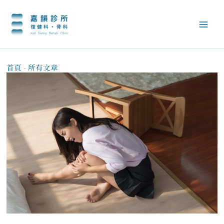
跳
至
主
要
內
容
首頁
-
所有文章