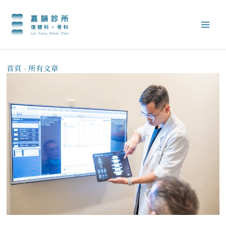
跳
至
主
要
內
容
首頁
-
所有文章