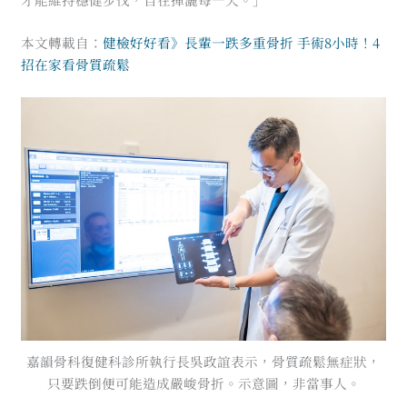
本文轉載自：
健檢好好看》長輩一跌多重骨折 手術8小時！4
招在家看骨質疏鬆
嘉韻骨科復健科診所執行長吳政誼表示，骨質疏鬆無症狀，
只要跌倒便可能造成嚴峻骨折。示意圖，非當事人。