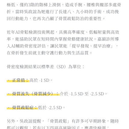
極低、僅約3階的階梯上滑倒，造成手腕、腰椎與髖部多處骨
折。當時吳政誼為她進行了長達八、九小時的手術，成功挽
回行動能力，也再次凸顯了骨質疏鬆防治的重要性。
近年AI骨鬆檢測技術興起，具備高準確度、低輻射量與高效
率，能協助民眾在短時間內掌握骨骼健康狀況。嘉韻診所導
入AI輔助骨密度評估，讓民眾能「提早發現、提早治療」，
在骨折發生前就主動守護行動力與生活品質。
骨密度檢測結果以標準差（SD）為單位：
• 正常值：
高於 -1 SD。
• 骨質流失（骨質減少）：
介於 -1.5 SD 至 -2.5 SD。
• 骨質疏鬆症：
低於 -2.5 SD。
另外，吳政誼提醒，「骨質疏鬆」有許多可早期跡象，隨時
都可以觀察；若有以下四項高風險因子，應盡快檢測：