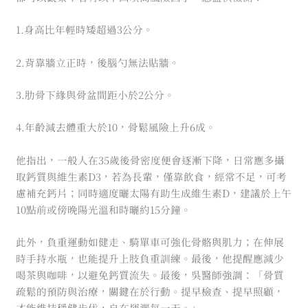
1.身高比年輕時矮超過3公分。
2.背靠牆立正時，後腦勺無法貼牆。
3.肋骨下緣與骨盆間距小於2公分。
4.年齡減去體重大於10，骨鬆風險上升6成。
他指出，一般人在35歲後骨密度便會逐漸下降，日常應多攝
取鈣質與維生素D3，若為長輩，僅靠飲食，經常不足，可考
慮補充鈣片；同時適度曬太陽有助生成維生素D，建議於上午
10點前或傍晚陽光溫和時曬約15分鐘。
此外，負重運動如健走、騎單車可強化骨骼與肌力；在伸展
時手持水瓶，也能提升上肢負重訓練。最後，他提醒應減少
喝茶與咖啡，以避免鈣質流失。最後，吳醫師強調：「骨質
疏鬆的預防與治療，關鍵在於行動。提早檢查、提早照顧，
才能維持穩健步伐，自在揮灑每一天。」