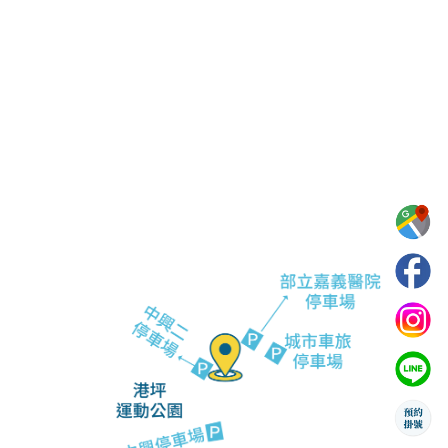
電話：05-233-1236
信箱：justswing2024@gmail.com
地址：嘉義市西區中興路416號
F
I
L
P
a
n
i
e
c
s
n
o
e
t
e
p
b
a
l
o
g
e
o
r
-
k
a
a
m
r
r
o
w
s