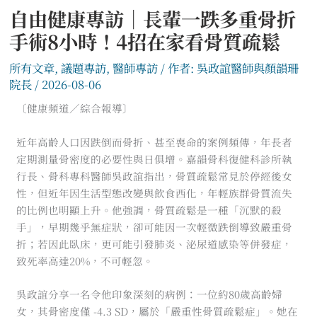
自由健康專訪｜長輩一跌多重骨折
手術8小時！4招在家看骨質疏鬆
所有文章
,
議題專訪
,
醫師專訪
/ 作者:
吳政誼醫師與顏韻珊
院長
/
2026-08-06
〔健康頻道／綜合報導〕
近年高齡人口因跌倒而骨折、甚至喪命的案例頻傳，年長者
定期測量骨密度的必要性與日俱增。嘉韻骨科復健科診所執
行長、骨科專科醫師吳政誼指出，骨質疏鬆常見於停經後女
性，但近年因生活型態改變與飲食西化，年輕族群骨質流失
的比例也明顯上升。他強調，骨質疏鬆是一種「沉默的殺
手」，早期幾乎無症狀，卻可能因一次輕微跌倒導致嚴重骨
折；若因此臥床，更可能引發肺炎、泌尿道感染等併發症，
致死率高達20%，不可輕忽。
吳政誼分享一名令他印象深刻的病例：一位約80歲高齡婦
女，其骨密度僅 -4.3 SD，屬於「嚴重性骨質疏鬆症」。她在