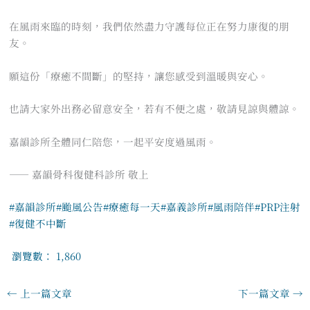
在風雨來臨的時刻，我們依然盡力守護每位正在努力康復的朋
友。
願這份「療癒不間斷」的堅持，讓您感受到溫暖與安心。
也請大家外出務必留意安全，若有不便之處，敬請見諒與體諒。
嘉韻診所全體同仁陪您，一起平安度過風雨。
—— 嘉韻骨科復健科診所 敬上
#嘉韻診所
#颱風公告
#療癒每一天
#嘉義診所
#風雨陪伴
#PRP注射
#復健不中斷
瀏覽數：
1,860
←
上一篇文章
下一篇文章
→