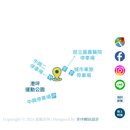
電話：05-233-1236
信箱：justswing2024@gmail.com
地址：嘉義市西區中興路416號
F
I
L
P
a
n
i
e
c
s
n
o
e
t
e
p
b
a
l
o
g
e
o
r
-
k
a
a
m
r
r
o
w
s
Copyright © 2024 嘉韻診所 | Designed By
非序網站設計