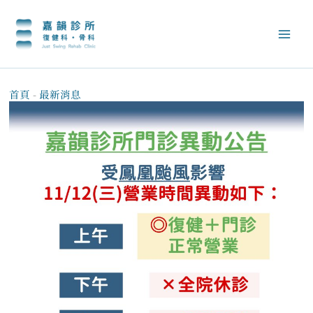
跳
至
主
要
內
容
首頁
-
最新消息